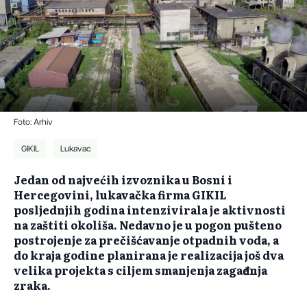
Foto: Arhiv
GIKIL
Lukavac
Jedan od najvećih izvoznika u Bosni i
Hercegovini, lukavačka firma GIKIL
posljednjih godina intenzivirala je aktivnosti
na zaštiti okoliša. Nedavno je u pogon pušteno
postrojenje za prečišćavanje otpadnih voda, a
do kraja godine planirana je realizacija još dva
velika projekta s ciljem smanjenja zagađenja
zraka.