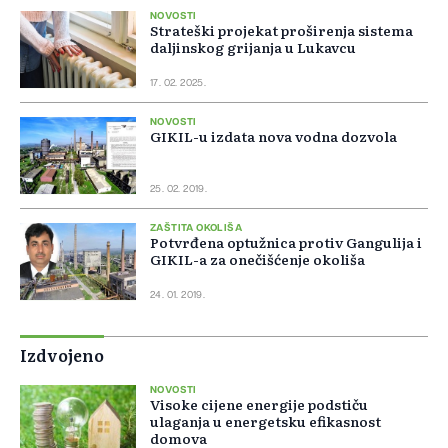
NOVOSTI
Strateški projekat proširenja sistema
daljinskog grijanja u Lukavcu
17. 02. 2025.
NOVOSTI
GIKIL-u izdata nova vodna dozvola
25. 02. 2019.
ZAŠTITA OKOLIŠA
Potvrđena optužnica protiv Gangulija i
GIKIL-a za onečišćenje okoliša
24. 01. 2019.
Izdvojeno
NOVOSTI
Visoke cijene energije podstiču
ulaganja u energetsku efikasnost
domova