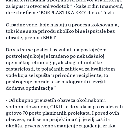
za ispust u otvoreni vodotok.“ - kaže Irdin Imamović,
direktor firme "BORPLASTIKA EKO" d.o.o. Tuzla
Otpadne vode, koje nastaju u procesu koksovanja,
toksične su za prirodu ukoliko bi se ispuštale bez
obrade, prenosi BHRT.
Do sad su se postizali rezultati na postojećem
postrojenju koje je izrađeno po nekadašnjoj
njemačkoj tehnologiji, ali zbog tehnološke
zastarjelosti, te pojačanih zahtjeva za kvalitetom
vode koja se ispušta u prirodne recipijente, to
postrojenje moralo je se nadograditi i izvršiti
dodatna optimizacija.“
- Od ukupno preuzetih obaveza okolinskom i
vodnom dozvolom, GIKIL je do sada uspio realizirati
gotovo 70 posto planiranih projekata. I pored ovih
obaveza, radi se na projektima čiji je cilj zaštita
okoliša, prvenstveno smanjenje zagađenja zraka -