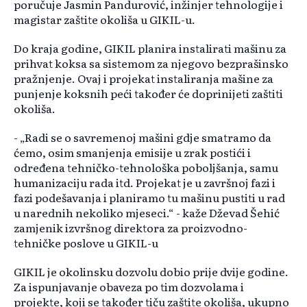
poručuje Jasmin Pandurović, inžinjer tehnologije i
magistar zaštite okoliša u GIKIL-u.
Do kraja godine, GIKIL planira instalirati mašinu za
prihvat koksa sa sistemom za njegovo bezprašinsko
pražnjenje. Ovaj i projekat instaliranja mašine za
punjenje koksnih peći također će doprinijeti zaštiti
okoliša.
- „Radi se o savremenoj mašini gdje smatramo da
ćemo, osim smanjenja emisije u zrak postići i
određena tehničko-tehnološka poboljšanja, samu
humanizaciju rada itd. Projekat je u završnoj fazi i
fazi podešavanja i planiramo tu mašinu pustiti u rad
u narednih nekoliko mjeseci.“ - kaže Dževad Šehić
zamjenik izvršnog direktora za proizvodno-
tehničke poslove u GIKIL-u
GIKIL je okolinsku dozvolu dobio prije dvije godine.
Za ispunjavanje obaveza po tim dozvolama i
projekte, koji se također tiču zaštite okoliša, ukupno