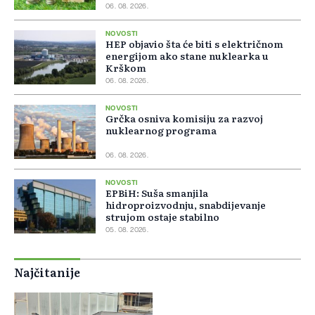
06. 08. 2026.
NOVOSTI
HEP objavio šta će biti s električnom
energijom ako stane nuklearka u
Krškom
06. 08. 2026.
NOVOSTI
Grčka osniva komisiju za razvoj
nuklearnog programa
06. 08. 2026.
NOVOSTI
EPBiH: Suša smanjila
hidroproizvodnju, snabdijevanje
strujom ostaje stabilno
05. 08. 2026.
Najčitanije