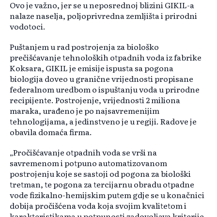
Ovo je važno, jer se u neposrednoj blizini GIKIL-a
nalaze naselja, poljoprivredna zemljišta i prirodni
vodotoci.
Puštanjem u rad postrojenja za biološko
prečišćavanje tehnoloških otpadnih voda iz fabrike
Koksara, GIKIL je emisije ispusta sa pogona
biologija doveo u granične vrijednosti propisane
federalnom uredbom o ispuštanju voda u prirodne
recipijente. Postrojenje, vrijednosti 2 miliona
maraka, urađeno je po najsavremenijim
tehnologijama, a jedinstveno je u regiji. Radove je
obavila domaća firma.
„Pročišćavanje otpadnih voda se vrši na
savremenom i potpuno automatizovanom
postrojenju koje se sastoji od pogona za biološki
tretman, te pogona za tercijarnu obradu otpadne
vode fizikalno-hemijskim putem gdje se u konačnici
dobija pročišćena voda koja svojim kvalitetom i
karakteristikama u potpunosti zadovoljava kriterije