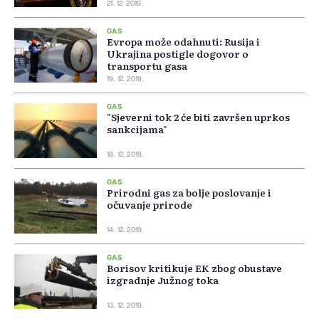
21. 12. 2019.
GAS
Evropa može odahnuti: Rusija i
Ukrajina postigle dogovor o
transportu gasa
19. 12. 2019.
GAS
"Sjeverni tok 2 će biti završen uprkos
sankcijama"
18. 12. 2019.
GAS
Prirodni gas za bolje poslovanje i
očuvanje prirode
14. 12. 2019.
GAS
Borisov kritikuje EK zbog obustave
izgradnje Južnog toka
13. 12. 2019.