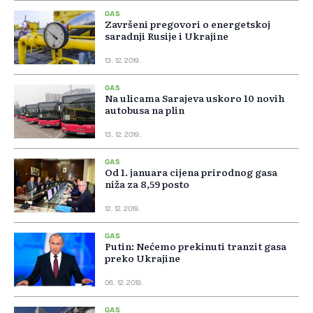
GAS
Završeni pregovori o energetskoj
saradnji Rusije i Ukrajine
13. 12. 2019.
GAS
Na ulicama Sarajeva uskoro 10 novih
autobusa na plin
13. 12. 2019.
GAS
Od 1. januara cijena prirodnog gasa
niža za 8,59 posto
12. 12. 2019.
GAS
Putin: Nećemo prekinuti tranzit gasa
preko Ukrajine
06. 12. 2019.
GAS