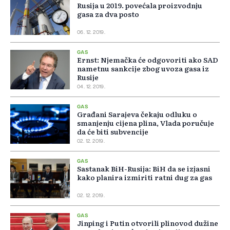
Rusija u 2019. povećala proizvodnju
gasa za dva posto
06. 12. 2019.
GAS
Ernst: Njemačka će odgovoriti ako SAD
nametnu sankcije zbog uvoza gasa iz
Rusije
04. 12. 2019.
GAS
Građani Sarajeva čekaju odluku o
smanjenju cijena plina, Vlada poručuje
da će biti subvencije
02. 12. 2019.
GAS
Sastanak BiH-Rusija: BiH da se izjasni
kako planira izmiriti ratni dug za gas
02. 12. 2019.
GAS
Jinping i Putin otvorili plinovod dužine