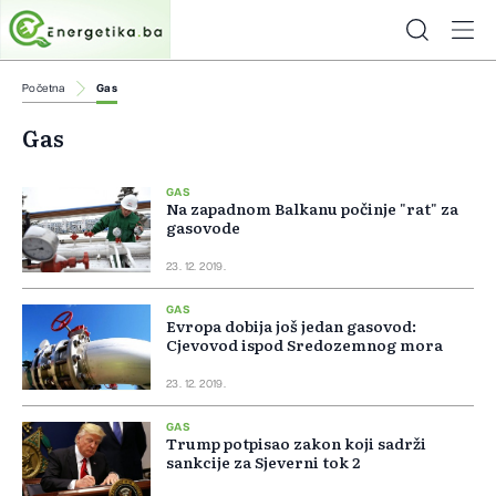
Početna
Gas
Gas
GAS
Na zapadnom Balkanu počinje "rat" za
gasovode
23. 12. 2019.
GAS
Evropa dobija još jedan gasovod:
Cjevovod ispod Sredozemnog mora
23. 12. 2019.
GAS
Trump potpisao zakon koji sadrži
sankcije za Sjeverni tok 2