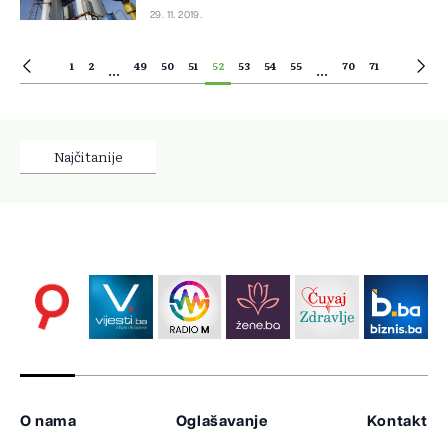
29. 11. 2019.
1
2
49
50
51
52
53
54
55
70
71
...
...
Najčitanije
O nama
Oglašavanje
Kontakt