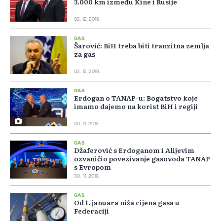
3.000 km između Kine i Rusije
02. 12. 2019.
GAS
Šarović: BiH treba biti tranzitna zemlja
za gas
02. 12. 2019.
GAS
Erdogan o TANAP-u: Bogatstvo koje
imamo dajemo na korist BiH i regiji
30. 11. 2019.
GAS
Džaferović s Erdoganom i Alijevim
ozvaničio povezivanje gasovoda TANAP
s Evropom
30. 11. 2019.
GAS
Od 1. januara niža cijena gasa u
Federaciji