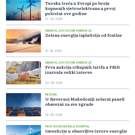
Turska treća u Evropi po broju
kopnenih vjetroelektrana u prvoj
polovini ove godine
07. 09. 2025.
OBNOVLJIVI IZVORI ENERGIJE
Zelena energija isplativija od fosilne
31. 08. 2025.
OBNOVLJIVI IZVORI ENERGIJE
Prva aukcija otkupnih tarifa u FBiH
izazvala veliki interes
30. 08. 2025.
REGION
U Sjevernoj Makedoniji solarni paneli
obavezni za sve zgrade
29. 08. 2025.
PRVI OVOGODIŠNJI KVARTAL
Investicije u obnovljive izvore energije