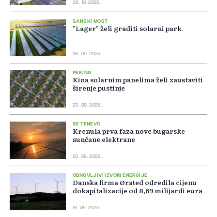
03. 10. 2025.
SANSKI MOST
"Lager" želi graditi solarni park
28. 09. 2025.
PEKING
Kina solarnim panelima želi zaustaviti
širenje pustinje
23. 09. 2025.
SE TENEVO
Krenula prva faza nove bugarske
sunčane elektrane
20. 09. 2025.
OBNOVLJIVI IZVORI ENERGIJE
Danska firma Ørsted odredila cijenu
dokapitalizacije od 8,69 milijardi eura
16. 09. 2025.