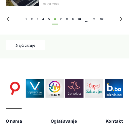
19. 08. 2025.
1
2
3
4
5
6
7
8
9
10
61
62
...
Najčitanije
O nama
Oglašavanje
Kontakt