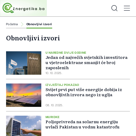
Početna
Obnovljivi izvori
Obnovljivi izvori
U NAREDNE DVIJE GODINE
Jedan od najvećih svjetskih investitora
u vjetroelektrane smanjit će broj
zaposlenih
10. 10. 2025.
IZVJEŠTAJ POKAZAO
Svijet prvi put više energije dobija iz
obnovljivih izvora nego iz uglja
08. 10. 2025.
MURIDKE
Poljoprivreda na solarnu energiju
uvlači Pakistan u vodnu katastrofu