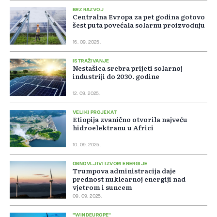
BRZ RAZVOJ
Centralna Evropa za pet godina gotovo
šest puta povećala solarnu proizvodnju
16. 09. 2025.
ISTRAŽIVANJE
Nestašica srebra prijeti solarnoj
industriji do 2030. godine
12. 09. 2025.
VELIKI PROJEKAT
Etiopija zvanično otvorila najveću
hidroelektranu u Africi
10. 09. 2025.
OBNOVLJIVI IZVORI ENERGIJE
Trumpova administracija daje
prednost nuklearnoj energiji nad
vjetrom i suncem
09. 09. 2025.
"WINDEUROPE"