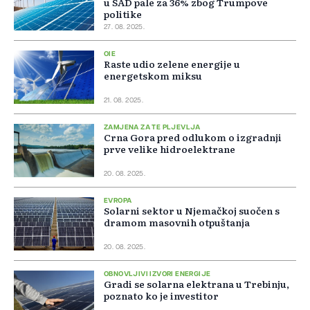
u SAD pale za 36% zbog Trumpove
politike
27. 08. 2025.
OIE
Raste udio zelene energije u
energetskom miksu
21. 08. 2025.
ZAMJENA ZA TE PLJEVLJA
Crna Gora pred odlukom o izgradnji
prve velike hidroelektrane
20. 08. 2025.
EVROPA
Solarni sektor u Njemačkoj suočen s
dramom masovnih otpuštanja
20. 08. 2025.
OBNOVLJIVI IZVORI ENERGIJE
Gradi se solarna elektrana u Trebinju,
poznato ko je investitor