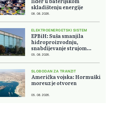
lider u baterijskom
skladištenju energije
08. 08. 2026.
ELEKTROENERGETSKI SISTEM
EPBiH: Suša smanjila
hidroproizvodnju,
snabdijevanje strujom
ostaje stabilno
05. 08. 2026.
SLOBODAN ZA TRANZIT
Američka vojska: Hormuški
moreuz je otvoren
05. 08. 2026.