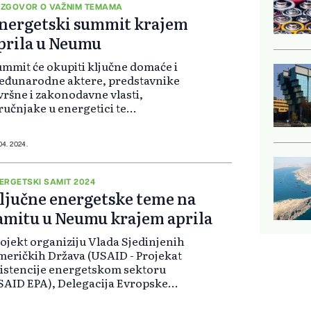
ZGOVOR O VAŽNIM TEMAMA
nergetski summit krajem
prila u Neumu
mmit će okupiti ključne domaće i
eđunarodne aktere, predstavnike
vršne i zakonodavne vlasti,
ručnjake u energetici te
edstavnike poslovne zajednice,
javili su organizatori. Na summitu
 se razgovarati o važnim temama
 04. 2024.
o što su...
ERGETSKI SAMIT 2024
ljučne energetske teme na
amitu u Neumu krajem aprila
ojekt organiziju Vlada Sjedinjenih
eričkih Država (USAID - Projekat
istencije energetskom sektoru
AID EPA), Delegacija Evropske
ije u Bosni i Hercegovini i Ured
ecijalnog predstavnika Evropske