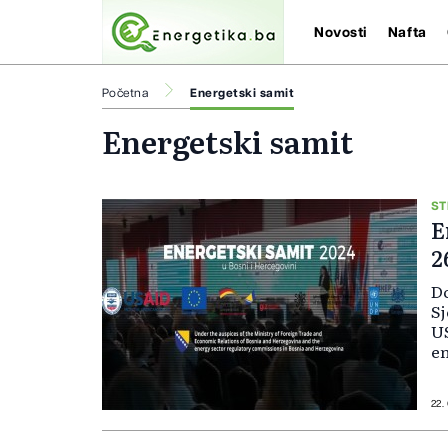
Novosti
Nafta
Početna
Energetski samit
Energetski samit
ST
E
2
Do
Sj
US
e
De
He
pr
22.
i 