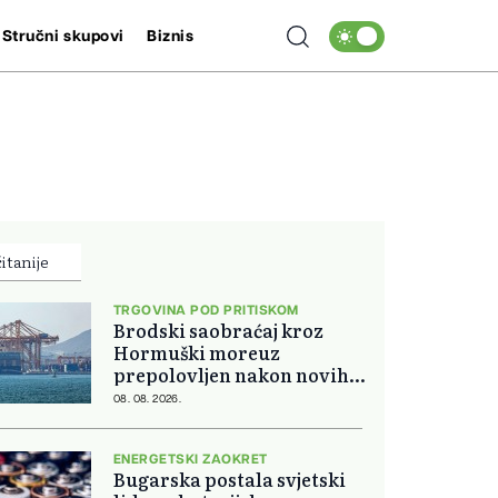
Stručni skupovi
Biznis
itanije
TRGOVINA POD PRITISKOM
Brodski saobraćaj kroz
Hormuški moreuz
prepolovljen nakon novih
blokada
08. 08. 2026.
ENERGETSKI ZAOKRET
Bugarska postala svjetski