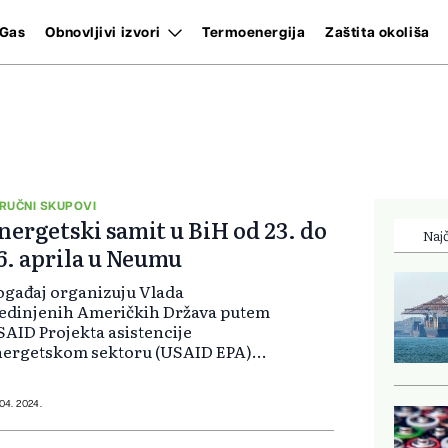
Gas
Obnovljivi izvori
Termoenergija
Zaštita okoliša
RUČNI SKUPOVI
nergetski samit u BiH od 23. do
Najč
6. aprila u Neumu
gađaj organizuju Vlada
edinjenih Američkih Država putem
AID Projekta asistencije
nergetskom sektoru (USAID EPA),
legacija Evropske unije u Bosni i
rcegovini i Ured specijalnog
edstavnika Evropske unije u Bosni
 04. 2024.
Hercegovini, Sa...