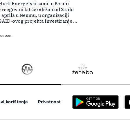
tvrti Energetski samit u Bosni i
rcegovini bit će održan od 25. do
. aprila u Neumu, u organizaciji
AID-ovog projekta Investiranje u
ktor energije (USAID EIA) u BiH i
jemačkog društva za međunarodnu
radnju - GIZ. Glavne teme sa...
 04. 2018.
vi korištenja
Privatnost