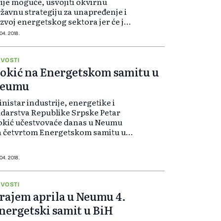
ije moguće, usvojiti okvirnu
žavnu strategiju za unapređenje i
zvoj energetskog sektora jer će joj
 otvoriti vrata za značajnu
 04. 2018.
nansijsku podršku Evropske unije
U). Osim toga, BiH, po
ocjenama...
VOSTI
okić na Energetskom samitu u
eumu
nistar industrije, energetike i
darstva Republike Srpske Petar
okić učestvovaće danas u Neumu
 četvrtom Energetskom samitu u
H. Đokićevo obraćanje predviđeno
 u 10.40 časova u "Grand" hotelu,
javljeno je iz resornog
 04. 2018.
nistarstv...
VOSTI
rajem aprila u Neumu 4.
nergetski samit u BiH