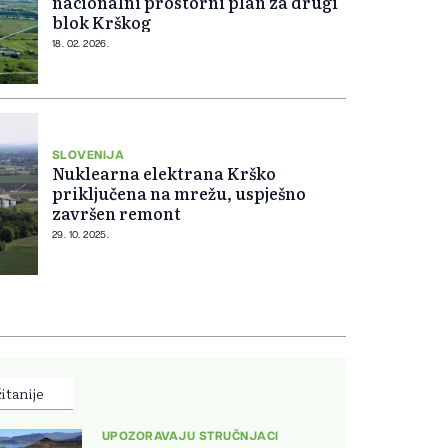
nacionalni prostorni plan za drugi
blok Krškog
18. 02. 2026.
SLOVENIJA
Nuklearna elektrana Krško
priključena na mrežu, uspješno
završen remont
29. 10. 2025.
itanije
UPOZORAVAJU STRUČNJACI