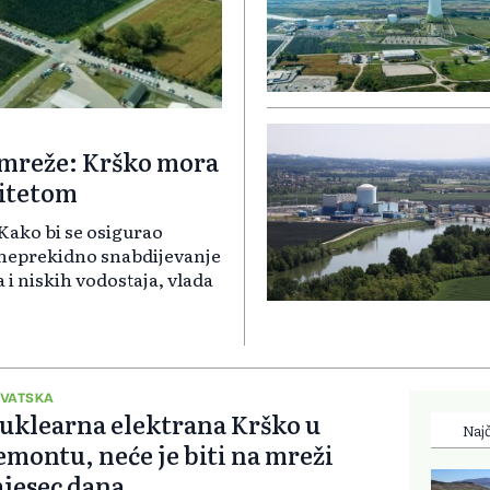
t mreže: Krško mora
itetom
Kako bi se osigurao
 neprekidno snabdijevanje
i niskih vodostaja, vlada
VATSKA
uklearna elektrana Krško u
Najč
emontu, neće je biti na mreži
jesec dana