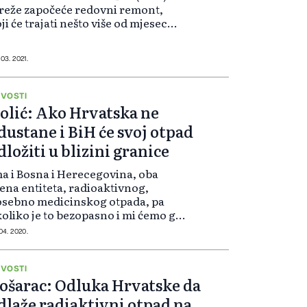
eže započeće redovni remont,
ji će trajati nešto više od mjesec
na, poručili su iz te elektrane. U 31.
klusu koji upravo završava,
ektrana je proizvela 8.569....
 03. 2021.
VOSTI
olić: Ako Hrvatska ne
dustane i BiH će svoj otpad
dložiti u blizini granice
a i Bosna i Herecegovina, oba
ena entiteta, radioaktivnog,
osebno medicinskog otpada, pa
oliko je to bezopasno i mi ćemo ga
lagati uz granicu sa Republikom
 04. 2020.
vatskom, ako oni istraju u namjeri
 svoj nuklearni otpad skladište u
...
VOSTI
ošarac: Odluka Hrvatske da
dlaže radiaktivni otpad na