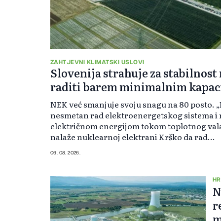
ZAHTJEVNI KLIMATSKI USLOVI
Slovenija strahuje za stabilnos
raditi barem minimalnim kapac
NEK već smanjuje svoju snagu na 80 posto. „
nesmetan rad elektroenergetskog sistema i
električnom energijom tokom toplotnog vala 
nalaže nuklearnoj elektrani Krško da rad...
06. 08. 2026.
HR
N
r
m