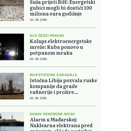
Suša prijeti BiH: Energetski
gubici mogli bi dostići 100
miliona eura godišnje
03. 08. 2026.
SVE ČEŠĆI PREKIDI
Kolaps elektroenergetske
mreže: Kuba ponovo u
potpunom mraku
03. 08. 2026.
INVESTICIONA SARADNJA
Istočna Libija pozvala ruske
kompanije da grade
rafinerije i prošire
energetsku saradnju
02. 08. 2026.
DUNAV REKORDNO NIZAK
Alarm u Mađarskoj:
Nuklearna elektrana pred