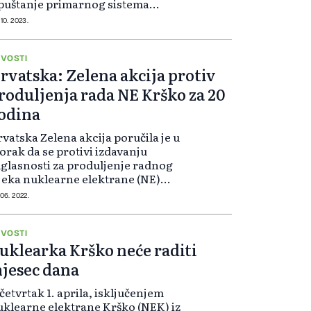
puštanje primarnog sistema
utar zaštitne zgrade te treba tačno
 10. 2023.
rediti izvor ispuštanja i daljnje
rake za njegovu sanaciju, saopćili
..
VOSTI
rvatska: Zelena akcija protiv
roduljenja rada NE Krško za 20
odina
vatska Zelena akcija poručila je u
orak da se protivi izdavanju
glasnosti za produljenje radnog
jeka nuklearne elektrane (NE)
ško s 40 na 60 godina, a kao razlog
 06. 2022.
vodi manjkavu procjenu utjecaja
na okoliš. Udruga u priopćenju na...
VOSTI
uklearka Krško neće raditi
jesec dana
četvrtak 1. aprila, isključenjem
klearne elektrane Krško (NEK) iz