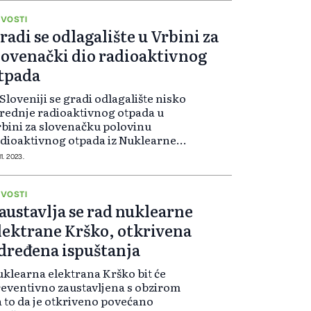
javila je danas NEK u na svom
jtu. Elektrana j...
VOSTI
radi se odlagalište u Vrbini za
lovenački dio radioaktivnog
tpada
Sloveniji se gradi odlagalište nisko
srednje radioaktivnog otpada u
bini za slovenačku polovinu
dioaktivnog otpada iz Nuklearne
ektrane "Krško", te za
11. 2023.
stitucionalni otpad koji nastane na
ritoriji Slovenije, rečeno je Srni iz
..
VOSTI
austavlja se rad nuklearne
lektrane Krško, otkrivena
dređena ispuštanja
klearna elektrana Krško bit će
eventivno zaustavljena s obzirom
 to da je otkriveno povećano