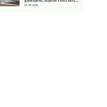
gašenjem, slijede restrikcije
struje i vode
02. 08. 2026.