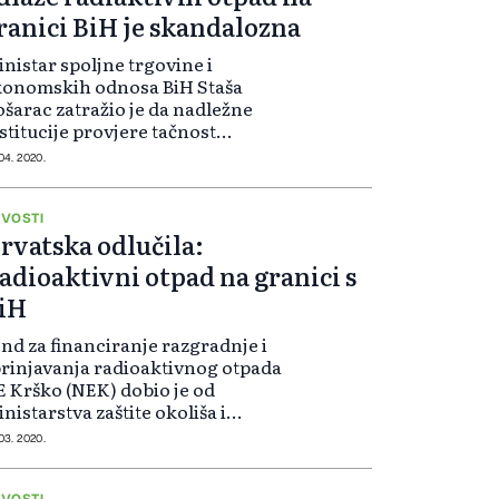
ranici BiH je skandalozna
nistar spoljne trgovine i
konomskih odnosa BiH Staša
šarac zatražio je da nadležne
stitucije provjere tačnost
sljednjih informacija koje su se
 04. 2020.
javile u javnosti u vezi izgradnjom
lagališta radioaktivnog i
klearnog otpada na T...
VOSTI
rvatska odlučila:
adioaktivni otpad na granici s
iH
nd za financiranje razgradnje i
rinjavanja radioaktivnog otpada
 Krško (NEK) dobio je od
nistarstva zaštite okoliša i
ergetike na uporabu prostor
 03. 2020.
všeg vojnog skladišta Čerkezovac
Općini Dvor, gdje se planira
VOSTI