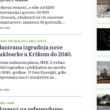
dovni remont, s više od 4200
tervencija i gotovo 30 000
tivnosti, obuhvatit će tri osnovne
omponente: zamjenu 56 gorivnih
emenata, radove na održavanju,
 09. 2025.
mjenu dijelova i nadzor te
vesticijske radove. Otprilike
ećina troškova...
RADA PRIJEDLOGA INICIJATIVE
lanirana izgradnja nove
uklearke u Krškom do 2040.
rema zadanom planu, NEK 2 trebao
 biti izgrađen i priključen na mrežu
 2040. godine. U Gen Energiji, gdje
ipremaju nacrt inicijative za
žavni prostorni plan za izgradnju
ugog bloka Nuklearne elektrane
ško (NEK 2), prema Parava...
 05. 2024.
UBLJANA
lovenci na referendumu