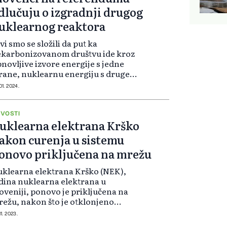
dlučuju o izgradnji drugog
uklearnog reaktora
vi smo se složili da put ka
ekarbonizovanom društvu ide kroz
novljive izvore energije s jedne
rane, nuklearnu energiju s druge”,
kao je Robert Golob premijer
01. 2024.
ovenije. On je nakon sastanka sa
im političkim partijama rekao da
...
VOSTI
uklearna elektrana Krško
akon curenja u sistemu
onovo priključena na mrežu
klearna elektrana Krško (NEK),
dina nuklearna elektrana u
oveniji, ponovo je priključena na
ežu, nakon što je otklonjeno
renje koje je 4. oktobra
11. 2023.
gistrovano u primarnom sistemu,