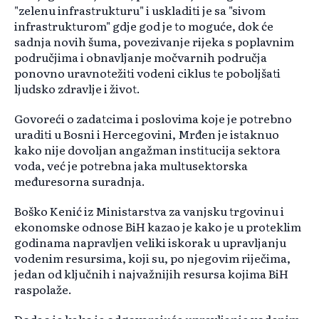
"zelenu infrastrukturu" i uskladiti je sa "sivom
infrastrukturom" gdje god je to moguće, dok će
sadnja novih šuma, povezivanje rijeka s poplavnim
područjima i obnavljanje močvarnih područja
ponovno uravnotežiti vodeni ciklus te poboljšati
ljudsko zdravlje i život.
Govoreći o zadatcima i poslovima koje je potrebno
uraditi u Bosni i Hercegovini, Mrđen je istaknuo
kako nije dovoljan angažman institucija sektora
voda, već je potrebna jaka multusektorska
međuresorna suradnja.
Boško Kenić iz Ministarstva za vanjsku trgovinu i
ekonomske odnose BiH kazao je kako je u proteklim
godinama napravljen veliki iskorak u upravljanju
vodenim resursima, koji su, po njegovim riječima,
jedan od ključnih i najvažnijih resursa kojima BiH
raspolaže.