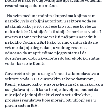
Dodao je kako je odgovarajuće upravljanje vodenim
resursima apsolutno nužno.
- Na svim međunarodnim skupovima kojima sam
nazočio, vrlo ozbiljni autoriteti u sektoru voda su
istaknuli kako je 20. stoljeće bio stoljeće borbe za
naftu dok će 21. stoljeće biti stoljeće borbe za vodu. I
upravo u tome trebamo tražiti naš put u narednih
nekoliko godina u BiH kako bi smo osigurali da ne
vršimo daljnju degradaciju vodnog resursa,
odnosno da unaprijedimo njegov status i da
dostignemo dobru kvalitetu i dobar ekološki status
voda - kazao je Kenić.
Govoreći o stupnju usuglašenosti zakonodavstva u
sektoru voda BiH s europskim zakonodavstvom,
Kenić je kazao kako je napravljen značajan iskorak u
usuglašavanju, ali kako to nije dovoljno, budući da
nije riječ o jednoj direktivi već o setu direktiva,
propisa i regulativa koje moraju biti uklopljene u
pravni sistem BiH.