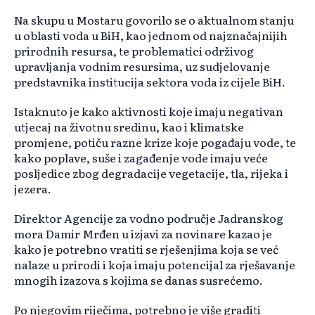
Na skupu u Mostaru govorilo se o aktualnom stanju
u oblasti voda u BiH, kao jednom od najznačajnijih
prirodnih resursa, te problematici održivog
upravljanja vodnim resursima, uz sudjelovanje
predstavnika institucija sektora voda iz cijele BiH.
Istaknuto je kako aktivnosti koje imaju negativan
utjecaj na životnu sredinu, kao i klimatske
promjene, potiču razne krize koje pogađaju vode, te
kako poplave, suše i zagađenje vode imaju veće
posljedice zbog degradacije vegetacije, tla, rijeka i
jezera.
Direktor Agencije za vodno područje Jadranskog
mora Damir Mrđen u izjavi za novinare kazao je
kako je potrebno vratiti se rješenjima koja se već
nalaze u prirodi i koja imaju potencijal za rješavanje
mnogih izazova s kojima se danas susrećemo.
Po njegovim riječima, potrebno je više graditi