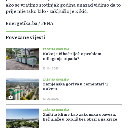
ako se vratimo stotinjak godina unazad vidimo da to
prije nije tako bilo - zaključio je Kikić.
Energetika.ba / FENA
Povezane vijesti
ZAŠTITA OKOLIŠA
Kako je Bihać riješio problem
odlaganja otpada?
19. 04. 2026.
ZAŠTITA OKOLIŠA
Zamjenska goriva u cementari u
Kaknju
12. 02. 2026.
ZAŠTITA OKOLIŠA
Zaštita klime kao zakonska obaveza:
Beč ulaže u okoliš bez obzira na krize