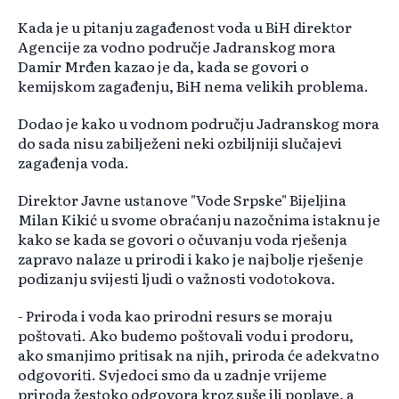
Kada je u pitanju zagađenost voda u BiH direktor
Agencije za vodno područje Jadranskog mora
Damir Mrđen kazao je da, kada se govori o
kemijskom zagađenju, BiH nema velikih problema.
Dodao je kako u vodnom području Jadranskog mora
do sada nisu zabilježeni neki ozbiljniji slučajevi
zagađenja voda.
Direktor Javne ustanove "Vode Srpske" Bijeljina
Milan Kikić u svome obraćanju nazočnima istaknu je
kako se kada se govori o očuvanju voda rješenja
zapravo nalaze u prirodi i kako je najbolje rješenje
podizanju svijesti ljudi o važnosti vodotokova.
- Priroda i voda kao prirodni resurs se moraju
poštovati. Ako budemo poštovali vodu i prodoru,
ako smanjimo pritisak na njih, priroda će adekvatno
odgovoriti. Svjedoci smo da u zadnje vrijeme
priroda žestoko odgovora kroz suše ili poplave, a