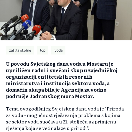
zaštita okoline
top
voda
U povodu Svjetskog dana voda u Mostaru je
upriličen radni i svečani skup u zajedničkoj
organizaciji entitetskih resornih
ministarstva i institucija sektora voda, a
domaćin skupa bila je Agencija za vodno
područje Jadranskog mora Mostar.
Tema ovogodišnjeg Svjetskog dana voda je "Priroda
za vodu - mogućnost rješavanja problema s kojima
se sektor voda suočava u 21. stoljeću uz primjenu
rješenja koja se već nalaze u prirodi".