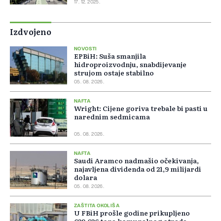
17. 12. 2025.
Izdvojeno
NOVOSTI
EPBiH: Suša smanjila
hidroproizvodnju, snabdijevanje
strujom ostaje stabilno
05. 08. 2026.
NAFTA
Wright: Cijene goriva trebale bi pasti u
narednim sedmicama
05. 08. 2026.
NAFTA
Saudi Aramco nadmašio očekivanja,
najavljena dividenda od 21,9 milijardi
dolara
05. 08. 2026.
ZAŠTITA OKOLIŠA
U FBiH prošle godine prikupljeno