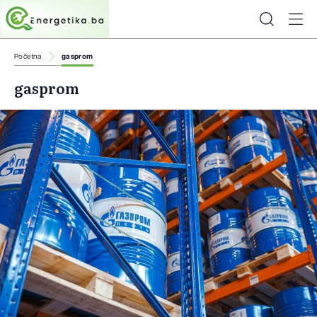
Početna
gasprom
gasprom