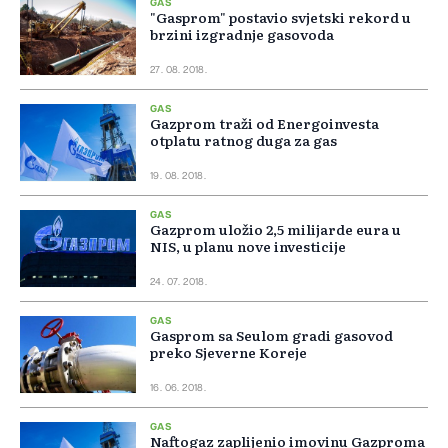
GAS
"Gasprom" postavio svjetski rekord u
brzini izgradnje gasovoda
27. 08. 2018.
GAS
Gazprom traži od Energoinvesta
otplatu ratnog duga za gas
19. 08. 2018.
GAS
Gazprom uložio 2,5 milijarde eura u
NIS, u planu nove investicije
24. 07. 2018.
GAS
Gasprom sa Seulom gradi gasovod
preko Sjeverne Koreje
16. 06. 2018.
GAS
Naftogaz zaplijenio imovinu Gazproma