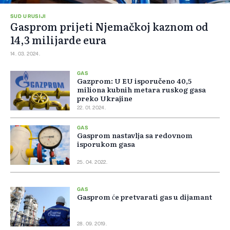
SUD U RUSIJI
Gasprom prijeti Njemačkoj kaznom od
14,3 milijarde eura
14. 03. 2024.
GAS
Gazprom: U EU isporučeno 40,5
miliona kubnih metara ruskog gasa
preko Ukrajine
22. 01. 2024.
GAS
Gasprom nastavlja sa redovnom
isporukom gasa
25. 04. 2022.
GAS
Gasprom će pretvarati gas u dijamant
28. 09. 2019.