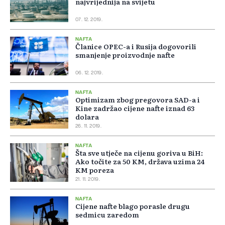
najvrijednija na svijetu
07. 12. 2019.
NAFTA
Članice OPEC-a i Rusija dogovorili
smanjenje proizvodnje nafte
06. 12. 2019.
NAFTA
Optimizam zbog pregovora SAD-a i
Kine zadržao cijene nafte iznad 63
dolara
26. 11. 2019.
NAFTA
Šta sve utječe na cijenu goriva u BiH:
Ako točite za 50 KM, država uzima 24
KM poreza
21. 11. 2019.
NAFTA
Cijene nafte blago porasle drugu
sedmicu zaredom