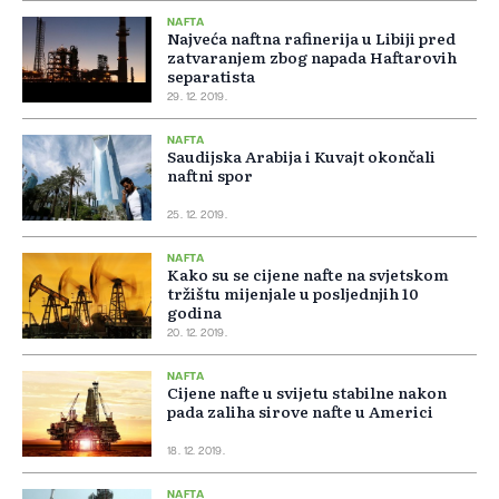
NAFTA
Najveća naftna rafinerija u Libiji pred
zatvaranjem zbog napada Haftarovih
separatista
29. 12. 2019.
NAFTA
Saudijska Arabija i Kuvajt okončali
naftni spor
25. 12. 2019.
NAFTA
Kako su se cijene nafte na svjetskom
tržištu mijenjale u posljednjih 10
godina
20. 12. 2019.
NAFTA
Cijene nafte u svijetu stabilne nakon
pada zaliha sirove nafte u Americi
18. 12. 2019.
NAFTA