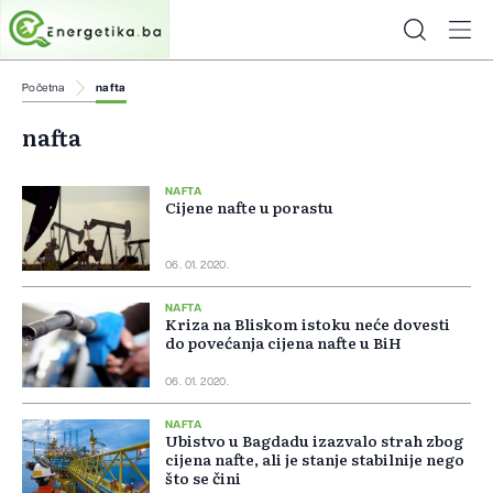
Početna
nafta
nafta
NAFTA
Cijene nafte u porastu
06. 01. 2020.
NAFTA
Kriza na Bliskom istoku neće dovesti
do povećanja cijena nafte u BiH
06. 01. 2020.
NAFTA
Ubistvo u Bagdadu izazvalo strah zbog
cijena nafte, ali je stanje stabilnije nego
što se čini