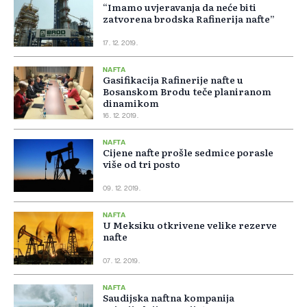
“Imamo uvjeravanja da neće biti
zatvorena brodska Rafinerija nafte”
17. 12. 2019.
NAFTA
Gasifikacija Rafinerije nafte u
Bosanskom Brodu teče planiranom
dinamikom
16. 12. 2019.
NAFTA
Cijene nafte prošle sedmice porasle
više od tri posto
09. 12. 2019.
NAFTA
U Meksiku otkrivene velike rezerve
nafte
07. 12. 2019.
NAFTA
Saudijska naftna kompanija