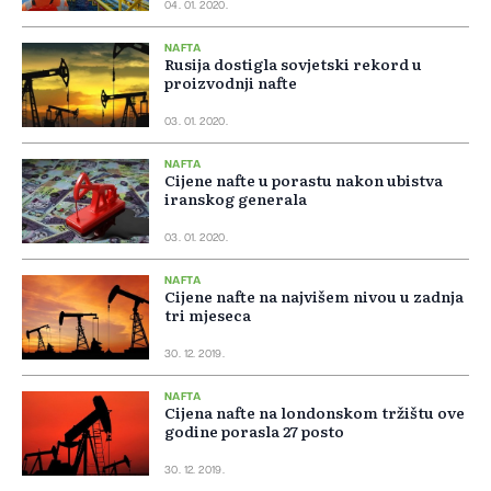
04. 01. 2020.
NAFTA
Rusija dostigla sovjetski rekord u
proizvodnji nafte
03. 01. 2020.
NAFTA
Cijene nafte u porastu nakon ubistva
iranskog generala
03. 01. 2020.
NAFTA
Cijene nafte na najvišem nivou u zadnja
tri mjeseca
30. 12. 2019.
NAFTA
Cijena nafte na londonskom tržištu ove
godine porasla 27 posto
30. 12. 2019.