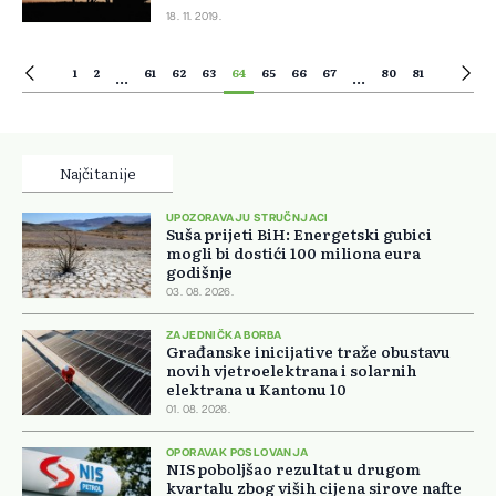
18. 11. 2019.
1
2
61
62
63
64
65
66
67
80
81
...
...
Najčitanije
UPOZORAVAJU STRUČNJACI
Suša prijeti BiH: Energetski gubici
mogli bi dostići 100 miliona eura
godišnje
03. 08. 2026.
ZAJEDNIČKA BORBA
Građanske inicijative traže obustavu
novih vjetroelektrana i solarnih
elektrana u Kantonu 10
01. 08. 2026.
OPORAVAK POSLOVANJA
NIS poboljšao rezultat u drugom
kvartalu zbog viših cijena sirove nafte