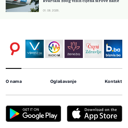
kvartalu zbog viših cijena sirove nafte
01. 08. 2026.
O nama
Oglašavanje
Kontakt