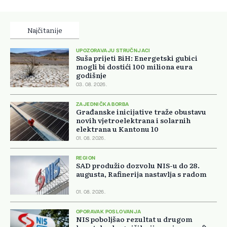
Najčitanije
UPOZORAVAJU STRUČNJACI
Suša prijeti BiH: Energetski gubici
mogli bi dostići 100 miliona eura
godišnje
03. 08. 2026.
ZAJEDNIČKA BORBA
Građanske inicijative traže obustavu
novih vjetroelektrana i solarnih
elektrana u Kantonu 10
01. 08. 2026.
REGION
SAD produžio dozvolu NIS-u do 28.
augusta, Rafinerija nastavlja s radom
01. 08. 2026.
OPORAVAK POSLOVANJA
NIS poboljšao rezultat u drugom