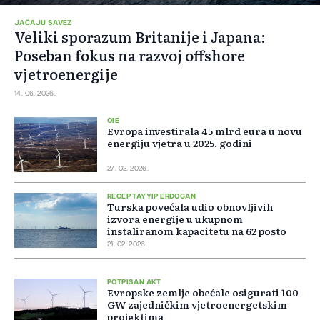
JAČAJU SAVEZ
Veliki sporazum Britanije i Japana:
Poseban fokus na razvoj offshore
vjetroenergije
14. 06. 2026.
OIE
Evropa investirala 45 mlrd eura u novu
energiju vjetra u 2025. godini
27. 02. 2026.
RECEP TAYYIP ERDOGAN
Turska povećala udio obnovljivih
izvora energije u ukupnom
instaliranom kapacitetu na 62 posto
21. 02. 2026.
POTPISAN AKT
Evropske zemlje obećale osigurati 100
GW zajedničkim vjetroenergetskim
projektima