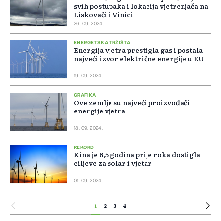
svih postupaka i lokacija vjetrenjača na
Liskovači i Vinici
26. 09. 2024.
ENERGETSKA TRŽIŠTA
Energija vjetra prestigla gas i postala
najveći izvor električne energije u EU
19. 09. 2024.
GRAFIKA
Ove zemlje su najveći proizvođači
energije vjetra
18. 09. 2024.
REKORD
Kina je 6,5 godina prije roka dostigla
ciljeve za solar i vjetar
01. 09. 2024.
1
2
3
4