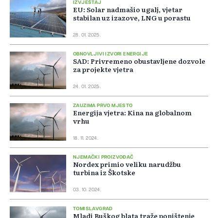
IZVJEŠTAJ
EU: Solar nadmašio ugalj, vjetar
stabilan uz izazove, LNG u porastu
28. 01. 2025.
OBNOVLJIVI IZVORI ENERGIJE
SAD: Privremeno obustavljene dozvole
za projekte vjetra
24. 01. 2025.
ZAUZIMA PRVO MJESTO
Energija vjetra: Kina na globalnom
vrhu
18. 11. 2024.
NJEMAČKI PROIZVOĐAČ
Nordex primio veliku narudžbu
turbina iz Škotske
03. 10. 2024.
TOMISLAVGRAD
Mladi Buškog blata traže poništenje