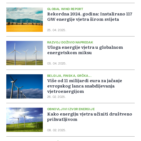
GLOBAL WIND REPORT
Rekordna 2024. godina: Instalirano 117
GW energije vjetra širom svijeta
25. 04. 2025.
RAZVOJ DOŽIVIO NAPREDAK
Uloga energije vjetra u globalnom
energetskom miksu
05. 04. 2025.
BELGIJA, FINSKA, GRČKA...
Više od 11 milijardi eura za jačanje
evropskog lanca snabdijevanja
vjetroenergijom
26. 02. 2025.
OBNOVLJIVI IZVOR ENERGIJE
Kako energiju vjetra učiniti društveno
prihvatljivom
08. 02. 2025.