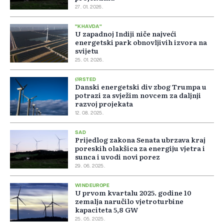
27. 01. 2026.
"KHAVDA"
U zapadnoj Indiji niče najveći
energetski park obnovljivih izvora na
svijetu
25. 01. 2026.
ØRSTED
Danski energetski div zbog Trumpa u
potrazi za svježim novcem za daljnji
razvoj projekata
12. 08. 2025.
SAD
Prijedlog zakona Senata ubrzava kraj
poreskih olakšica za energiju vjetra i
sunca i uvodi novi porez
29. 06. 2025.
WINDEUROPE
U prvom kvartalu 2025. godine 10
zemalja naručilo vjetroturbine
kapaciteta 5,8 GW
25. 05. 2025.