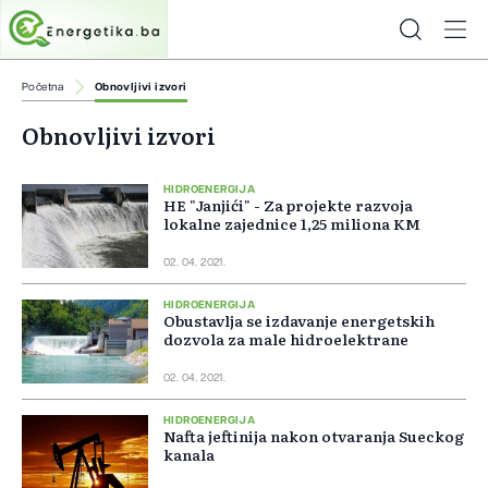
Početna
Obnovljivi izvori
Obnovljivi izvori
HIDROENERGIJA
HE "Janjići" - Za projekte razvoja
lokalne zajednice 1,25 miliona KM
02. 04. 2021.
HIDROENERGIJA
Obustavlja se izdavanje energetskih
dozvola za male hidroelektrane
02. 04. 2021.
HIDROENERGIJA
Nafta jeftinija nakon otvaranja Sueckog
kanala