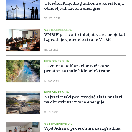
Utvrđen Prijedlog zakona o korištenju
obnovljivih izvora energije
25. 02. 2021.
VJETROENERGIJA
VMBiH prihvatio inicijativu za projekat
izgradnje vjetroelektrane Vlašić
18. 02. 2021.
HIDROENERGIJA
Usvojena Deklaracija: Sužava se
prostor za male hidroelektrane
17. 02. 2021.
HIDROENERGIJA
Najveći ruski proizvođač zlata prelazi
na obnovljive izvore energije
11. 02. 2021.
VJETROENERGIJA
Wpd Adria o projektima za izgradnju