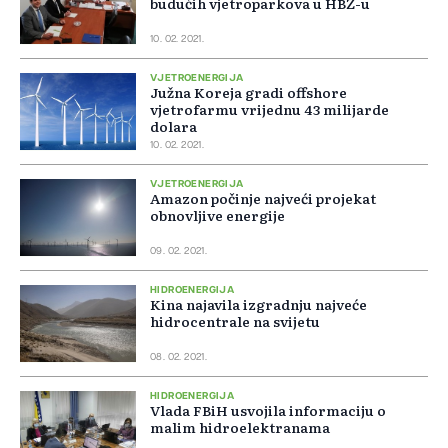
budućih vjetroparkova u HBŽ-u
10. 02. 2021.
VJETROENERGIJA
Južna Koreja gradi offshore
vjetrofarmu vrijednu 43 milijarde
dolara
10. 02. 2021.
VJETROENERGIJA
Amazon počinje najveći projekat
obnovljive energije
09. 02. 2021.
HIDROENERGIJA
Kina najavila izgradnju najveće
hidrocentrale na svijetu
08. 02. 2021.
HIDROENERGIJA
Vlada FBiH usvojila informaciju o
malim hidroelektranama