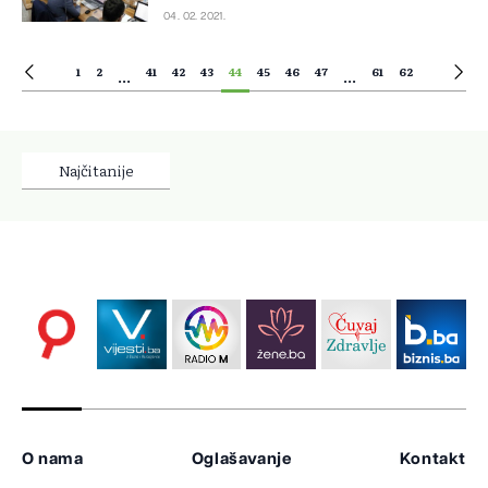
04. 02. 2021.
1
2
41
42
43
44
45
46
47
61
62
...
...
Najčitanije
O nama
Oglašavanje
Kontakt