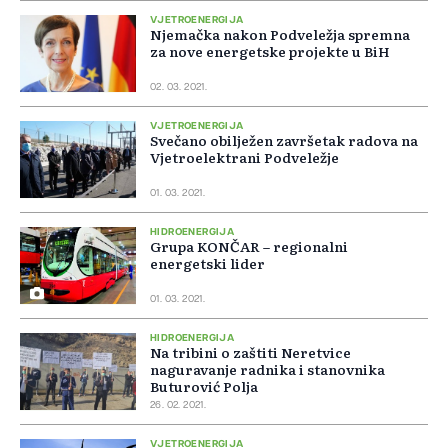
VJETROENERGIJA
Njemačka nakon Podveležja spremna
za nove energetske projekte u BiH
02. 03. 2021.
VJETROENERGIJA
Svečano obilježen završetak radova na
Vjetroelektrani Podveležje
01. 03. 2021.
HIDROENERGIJA
Grupa KONČAR – regionalni
energetski lider
01. 03. 2021.
HIDROENERGIJA
Na tribini o zaštiti Neretvice
naguravanje radnika i stanovnika
Buturović Polja
26. 02. 2021.
VJETROENERGIJA