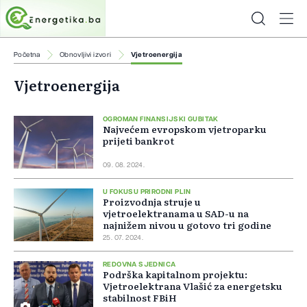
Početna
Obnovljivi izvori
Vjetroenergija
Vjetroenergija
OGROMAN FINANSIJSKI GUBITAK
Najvećem evropskom vjetroparku
prijeti bankrot
09. 08. 2024.
U FOKUSU PRIRODNI PLIN
Proizvodnja struje u
vjetroelektranama u SAD-u na
najnižem nivou u gotovo tri godine
25. 07. 2024.
REDOVNA SJEDNICA
Podrška kapitalnom projektu:
Vjetroelektrana Vlašić za energetsku
stabilnost FBiH