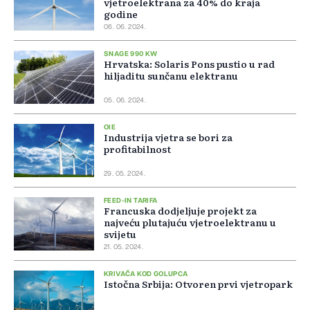
vjetroelektrana za 40% do kraja
godine
06. 06. 2024.
SNAGE 990 KW
Hrvatska: Solaris Pons pustio u rad
hiljaditu sunčanu elektranu
05. 06. 2024.
OIE
Industrija vjetra se bori za
profitabilnost
29. 05. 2024.
FEED-IN TARIFA
Francuska dodjeljuje projekt za
najveću plutajuću vjetroelektranu u
svijetu
21. 05. 2024.
KRIVAČA KOD GOLUPCA
Istočna Srbija: Otvoren prvi vjetropark