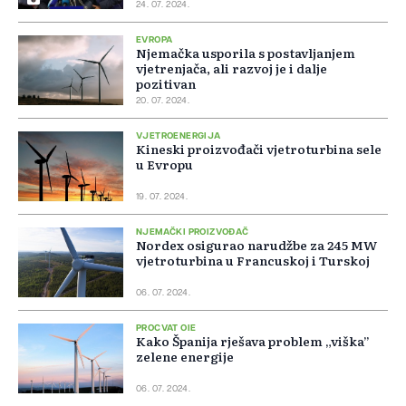
24. 07. 2024.
EVROPA
Njemačka usporila s postavljanjem
vjetrenjača, ali razvoj je i dalje
pozitivan
20. 07. 2024.
VJETROENERGIJA
Kineski proizvođači vjetroturbina sele
u Evropu
19. 07. 2024.
NJEMAČKI PROIZVOĐAČ
Nordex osigurao narudžbe za 245 MW
vjetroturbina u Francuskoj i Turskoj
06. 07. 2024.
PROCVAT OIE
Kako Španija rješava problem „viška”
zelene energije
06. 07. 2024.