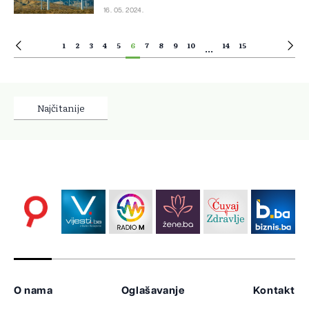
16. 05. 2024.
1
2
3
4
5
6
7
8
9
10
14
15
...
Najčitanije
O nama
Oglašavanje
Kontakt