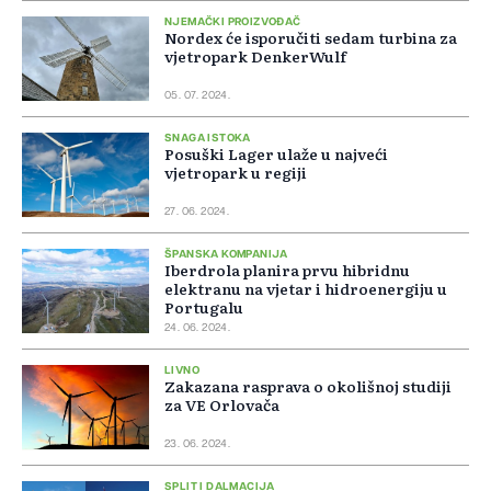
NJEMAČKI PROIZVOĐAČ
Nordex će isporučiti sedam turbina za
vjetropark DenkerWulf
05. 07. 2024.
SNAGA ISTOKA
Posuški Lager ulaže u najveći
vjetropark u regiji
27. 06. 2024.
ŠPANSKA KOMPANIJA
Iberdrola planira prvu hibridnu
elektranu na vjetar i hidroenergiju u
Portugalu
24. 06. 2024.
LIVNO
Zakazana rasprava o okolišnoj studiji
za VE Orlovača
23. 06. 2024.
SPLIT I DALMACIJA