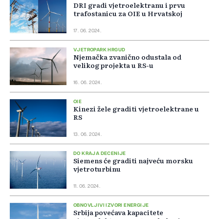
DRI gradi vjetroelektranu i prvu
trafostanicu za OIE u Hrvatskoj
17. 06. 2024.
VJETROPARK HRGUD
Njemačka zvanično odustala od
velikog projekta u RS-u
16. 06. 2024.
OIE
Kinezi žele graditi vjetroelektrane u
RS
13. 06. 2024.
DO KRAJA DECENIJE
Siemens će graditi najveću morsku
vjetroturbinu
11. 06. 2024.
OBNOVLJIVI IZVORI ENERGIJE
Srbija povećava kapacitete