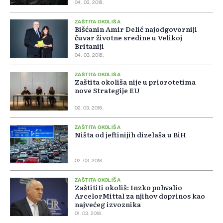
04. 03. 2018.
ZAŠTITA OKOLIŠA
Bišćanin Amir Delić najodgovorniji
čuvar životne sredine u Velikoj
Britaniji
04. 03. 2018.
ZAŠTITA OKOLIŠA
Zaštita okoliša nije u priorotetima
nove Strategije EU
02. 03. 2018.
ZAŠTITA OKOLIŠA
Ništa od jeftinijih dizelaša u BiH
02. 03. 2018.
ZAŠTITA OKOLIŠA
Zaštititi okoliš: Inzko pohvalio
ArcelorMittal za njihov doprinos kao
najvećeg izvoznika
01. 03. 2018.