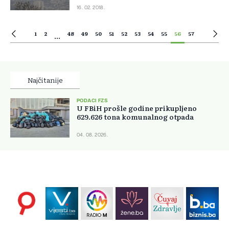
16. 02. 2018.
1
2
48
49
50
51
52
53
54
55
56
57
...
Najčitanije
PODACI FZS
U FBiH prošle godine prikupljeno
629.626 tona komunalnog otpada
04. 08. 2026.