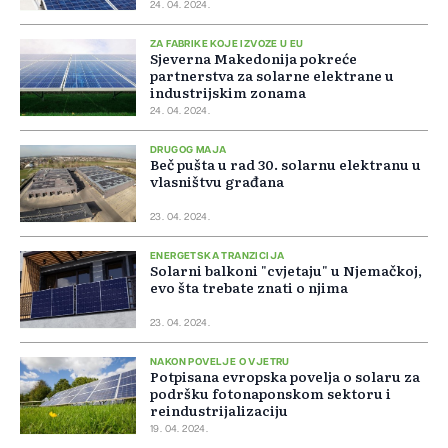
24. 04. 2024.
ZA FABRIKE KOJE IZVOZE U EU
Sjeverna Makedonija pokreće
partnerstva za solarne elektrane u
industrijskim zonama
24. 04. 2024.
DRUGOG MAJA
Beč pušta u rad 30. solarnu elektranu u
vlasništvu građana
23. 04. 2024.
ENERGETSKA TRANZICIJA
Solarni balkoni "cvjetaju" u Njemačkoj,
evo šta trebate znati o njima
23. 04. 2024.
NAKON POVELJE O VJETRU
Potpisana evropska povelja o solaru za
podršku fotonaponskom sektoru i
reindustrijalizaciju
19. 04. 2024.