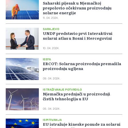
Saharski pijesak u Njemačkoj
prepolovio očekivanu proizvodnju
solarne energije
11. 04. 2024.
SARAJEVO
UNDP predstavio prvi Interaktivni
solarni atlas u Bosni i Hercegovini
10. 04. 2024.
IEEFA
ERCOT: Solarna proizvodnja premašila
proizvodnju ugljena
09. 04. 2024.
ISTRAŽIVANJE POTVRDILO
Njemačka prednjači u proizvodnji
čistih tehnologija u EU
05. 04. 2024.
ISPITIVANJA
EU istražuje kineske ponude za solarni