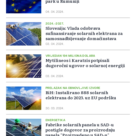
park u Rumuniji
04. 04. 2024.
2024.-2027.
Slovenija: Vlada odobrava
sufinansiranje solarnih elektrana za
samosnadbijevanje domaćinstava
03. 04. 2024.
VRIJEDAN 194 MILIONA DOLARA
Mytilineos i Karatzis potpisali
dugoročni ugovor o solarnoj energiji
03. 04. 2024.
PRELAZAK NA OBNOVLJIVE IZVORE
BiH: Instalirano 888 solarnih
elektrana do 2023. uz EU podršku
30. 03. 2024.
ENERGETIKA
Fabrike solarnih panela u SAD-u
postigle dogovor za proizvodnju
panela "Proizvedeno u SAD-u"