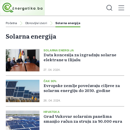
Početna
Obnovljivi izvori
Solarna energija
Solarna energija
SOLARNA ENERGIJA
Data koncesija za izgradnju solarne
elektrane u Ilijašu
27. 04. 2024.
ČAK 90%
Evropske zemlje povećavaju ciljeve za
solarnu energiju do 2030. godine
26. 04. 2024.
HRVATSKA
Grad Vukovar solarnim panelima
smanjio račun za struju za 90.000 eura