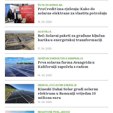
ŠUTA ZA BIZNIS.BA
ProCredit ima rješenja: Kako do
solarne elektrane za vlastitu potrošnju
18. 04. 2024.
AUSTRIJA
Beč: Solarni paketi za građane ključna
karika u energetskoj transformaciji
17. 04. 2024.
ODRŽIVA ENERGETSKA KOMPANIJA
Prva solarna farma Avangrida u
Kaliforniji započela s radom
14. 04. 2024.
OBNOVLJIVI IZVORI ENERGIJE
Kineski Dahai Solar gradi solarnu
elektranu u Rumuniji vrijednu 10
miliona eura
13. 04. 2024.
NEGATIVNE POSLJEDICE