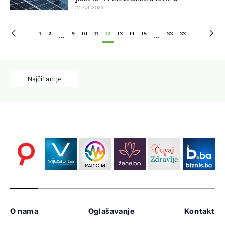
27. 03. 2024.
1
2
9
10
11
12
13
14
15
22
23
...
...
Najčitanije
O nama
Oglašavanje
Kontakt